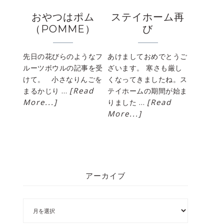
ステイホーム再
おやつはポム
び
（POMME）
あけましておめでとうご
先日の花びらのようなフ
ざいます。 寒さも厳し
ルーツボウルの記事を受
くなってきましたね。ス
けて。 小さなりんごを
[Read
テイホームの期間が始ま
まるかじり …
[Read
More...]
りました …
More...]
アーカイブ