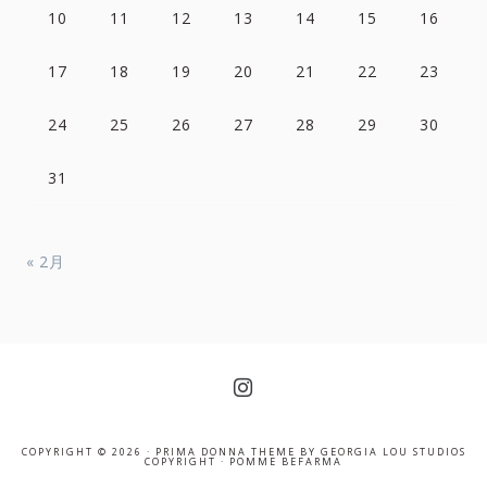
10
11
12
13
14
15
16
17
18
19
20
21
22
23
24
25
26
27
28
29
30
31
« 2月
COPYRIGHT © 2026 ·
PRIMA DONNA THEME
BY
GEORGIA LOU STUDIOS
COPYRIGHT ·
POMME BEFARMA